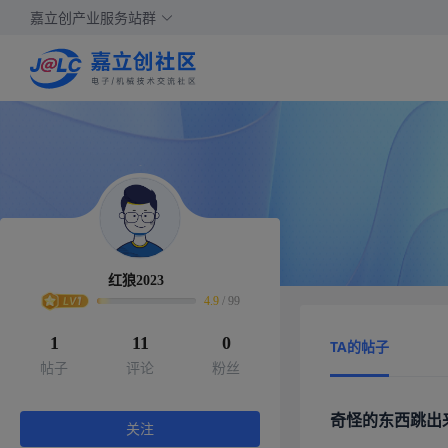
嘉立创产业服务站群
红狼2023
4.9
/
99
1
11
0
TA的帖子
帖子
评论
粉丝
奇怪的东西跳出
关注