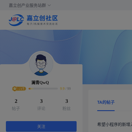
嘉立创产业服务站群
澜青QwQ
9.9
/
99
2
3
3
TA的帖子
帖子
评论
粉丝
希望小程序的新增
关注