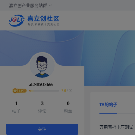
嘉立创产业服务站群
aEN85OSh66
7.6
/
99
1
3
0
TA的帖子
帖子
评论
粉丝
万用表挡电压测试
关注