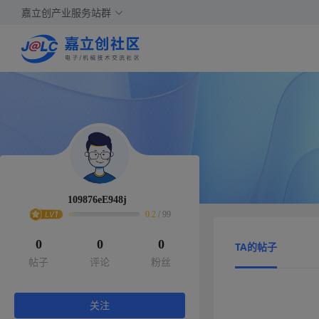
嘉立创产业服务站群
109876eE948j
0.2
/
99
0
0
0
TA的帖子
帖子
评论
粉丝
关注