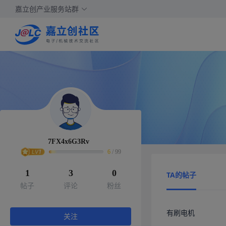
嘉立创产业服务站群
7FX4x6G3Rv
6
/
99
1
3
0
TA的帖子
帖子
评论
粉丝
有刷电机
关注