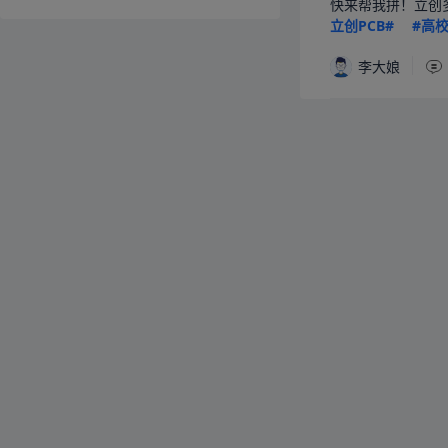
快来帮我拼！立创多人团，低
立创PCB#
#高
李大娘