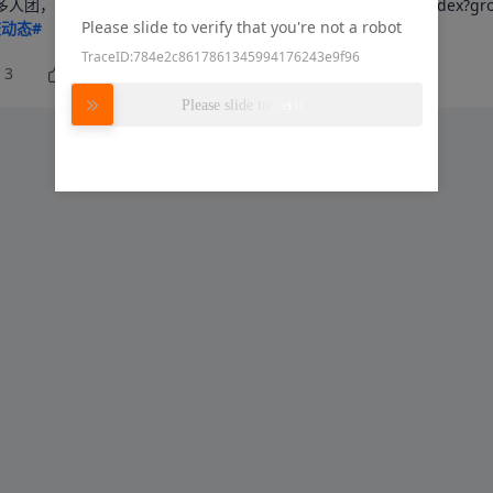
至1元起 https://m.szlcsc.com/user/group-detail/index?gro
Please slide to verify that you're not a robot
校动态#
TraceID:784e2c8617861345994176243e9f96
3
8
立创开发板
Please slide to verify