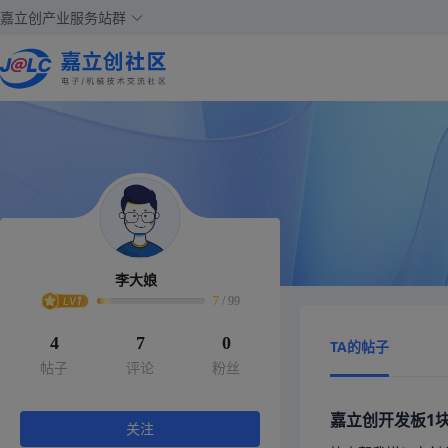
嘉立创产业服务站群
李大娘
7
/
99
4
7
0
TA的帖子
帖子
评论
粉丝
嘉立创开发板1
关注