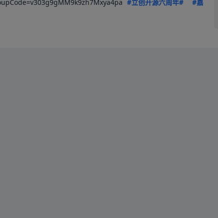
upCode=v303g9gMM9k9zh7Mxya4pa 
#立创开源六周年#
#嘉