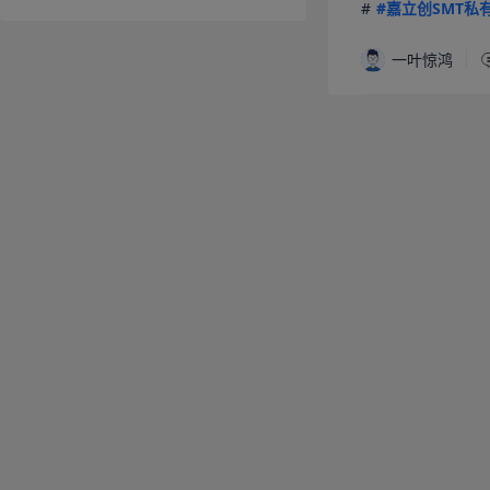
#
#嘉立创SMT私
一叶惊鸿