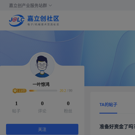
嘉立创产业服务站群
一叶惊鸿
20.2
/
99
1
0
0
TA的帖子
帖子
评论
粉丝
准备好资金了吗？
关注