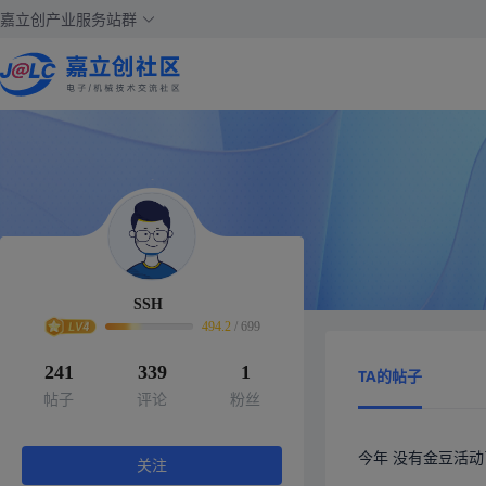
嘉立创产业服务站群
SSH
494.2
/
699
241
339
1
TA的帖子
帖子
评论
粉丝
今年 没有金豆活动
关注