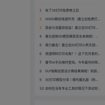
有了3D打印免费券之后
SK60X数控电源外壳（嘉立创免费打印）
现金与流量双收益！嘉立创3D打印设计师招募中
春日造物3D模型赛获奖名单揭晓！速戳
萌力暴击！嘉立创3D打印小熊天团申请出战！
用透明料打印龙角？！这个饮月君的3D打印超细节
春节AI手办限时登场，今年最夯的拜年礼
DLP拖鞋创意设计赛结果揭晓！附获奖作品
3D打印模型分享丨哪吒魔丸版（附带Q版哪吒/敖丙）
如何在没有专业工具的情况下测试材料硬度? 急！