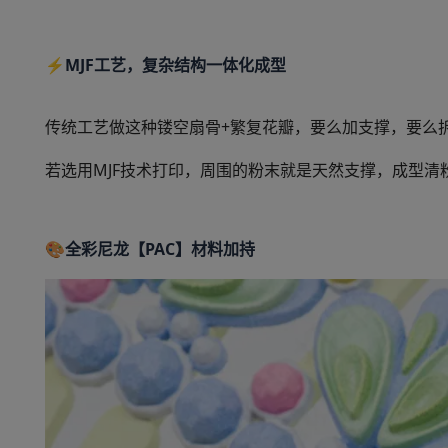
⚡MJF工艺，复杂结构一体化成型
传统工艺做这种镂空扇骨+繁复花瓣，要么加支撑，要么
若选用MJF技术打印，周围的粉末就是天然支撑，成型清
🎨全彩尼龙【PAC】材料加持