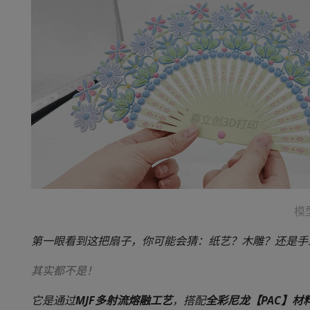
模
第一眼看到这把扇子，你可能会猜：
纸艺？木雕？还是手
其实都不是！
它是通过
MJF多射流熔融工艺
，搭配
全彩尼龙【PAC】材