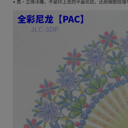
▪
真・立体浮雕
，不是印上去的平面花纹，还原细密纹理