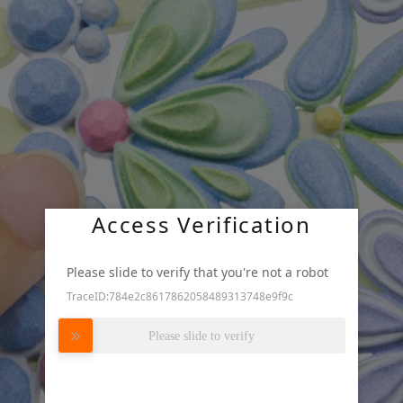
Access Verification
Please slide to verify that you're not a robot
TraceID:784e2c8617862058489313748e9f9c
Please slide to verify