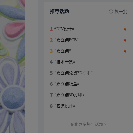
推荐话题
换一批
#DIY设计#
#嘉立创PCB#
#嘉立创#
#技术干货#
#嘉立创免费3D打印#
#嘉立创纸盒#
#嘉立创3D打印#
#包装设计#
查看更多热门话题