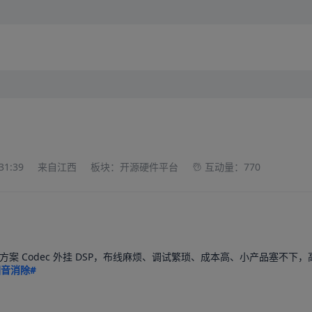
31:39
来自江西
板块：开源硬件平台
互动量：770
方案 Codec 外挂 DSP，布线麻烦、调试繁琐、成本高、小产品塞不下
回音消除#