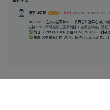
全部评论
2026-06-30 08:31:32
作者
德宇AI语音
NR2048-P 这款内置双核 DSP 收音芯片选型心得，纯
支持 85dB 环境全双工回声消除 + 自适应降噪，适
✅ 兼容 I2S/PCM/TDM/ 多路 PDM，WLCSP 小
✅ 集成 DSP 精简外围 BOM，固件可自定义调试，