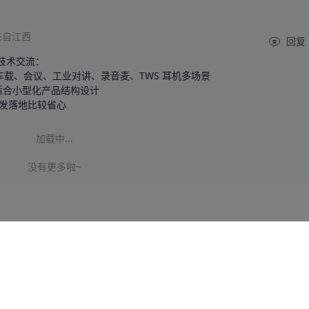
来自江西
回复
技术交流：

配车载、会议、工业对讲、录音麦、TWS 耳机多场景

封装适合小型化产品结构设计

开发落地比较省心
加载中...
没有更多啦~