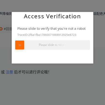
，回声降噪同步性更好、外围极简、省 BOM、更容易做小型化产品，适配绝
Access Verification
Please slide to verify that you're not a robot
#回音消除#
TraceID:2f6a1fba17860071888912925e8723
Please slide to verify
录
或
注册
后才可以进行评论哦！