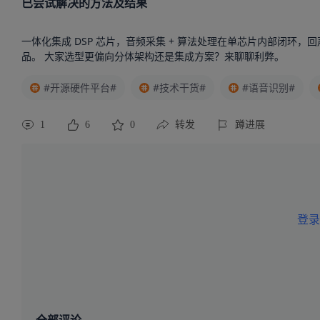
已尝试解决的方法及结果
一体化集成 DSP 芯片，音频采集 + 算法处理在单芯片内部闭环
品。 大家选型更偏向分体架构还是集成方案？来聊聊利弊。
#开源硬件平台#
#技术干货#
#语音识别#
1
6
0
转发
蹲进展
登