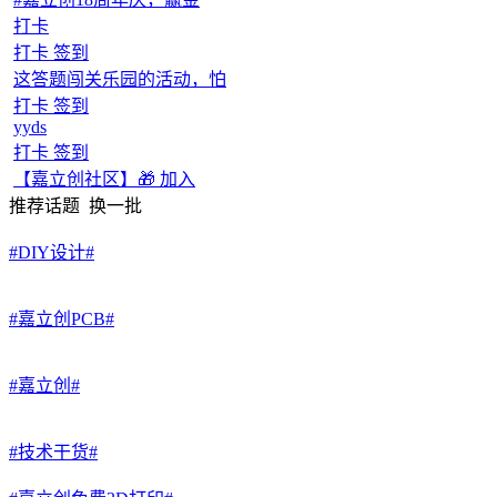
打卡
打卡 签到
这答题闯关乐园的活动，怕
打卡 签到
yyds
打卡 签到
【嘉立创社区】🎁 加入
推荐话题
换一批
#DIY设计#
#嘉立创PCB#
#嘉立创#
#技术干货#