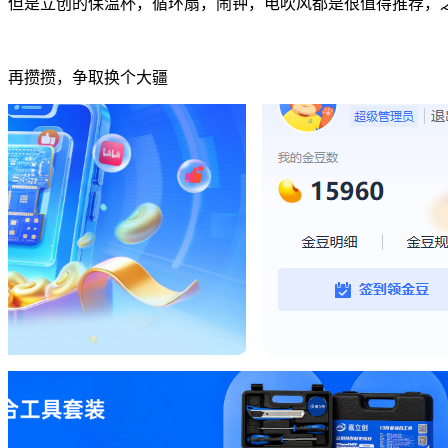
但是立创的保温杯，循环扇，闹钟，电吹风都是很值得推荐，
再攒攒，争取换个大疆