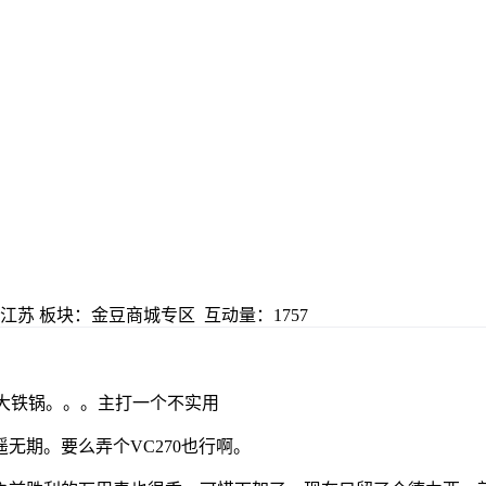
江苏
板块：金豆商城专区
互动量：1757
cm大铁锅。。。主打一个不实用
遥无期。要么弄个VC270也行啊。