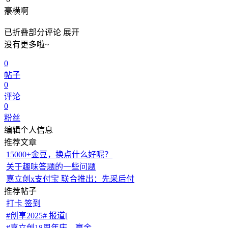
已折叠部分评论
展开
没有更多啦~
0
帖子
0
评论
0
粉丝
编辑个人信息
推荐文章
15000+金豆，换点什么好呢？
关于趣味答题的一些问题
嘉立创x支付宝 联合推出：先采后付
推荐帖子
打卡 签到
#创享2025# 报道[
#嘉立创18周年庆，赢金