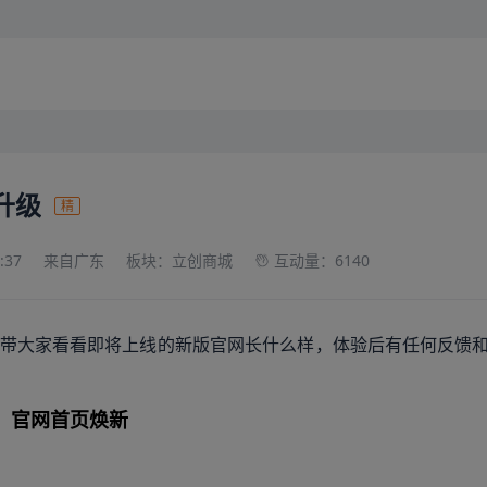
升级
精
:37
来自广东
板块：立创商城
互动量：6140
带大家看看即将上线的新版官网长什么样，体验后有任何反馈
官网首页焕新