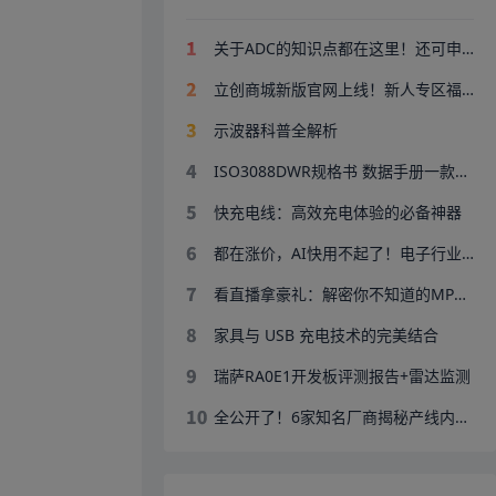
关于ADC的知识点都在这里！还可申请MPS ADC样品
立创商城新版官网上线！新人专区福利升级
示波器科普全解析
ISO3088DWR规格书 数据手册一款隔离式5V全双工和半双工RS-485 芯片
快充电线：高效充电体验的必备神器
都在涨价，AI快用不起了！电子行业靠什么拯救算力？
看直播拿豪礼：解密你不知道的MPS电池核心技术，电子人必看！
家具与 USB 充电技术的完美结合
瑞萨RA0E1开发板评测报告+雷达监测
全公开了！6家知名厂商揭秘产线内幕，现场狂送红包？！