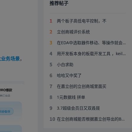
推荐帖子
两个板子高低电平控制，不
立创商城评价系统
在EDA中选取器件移动、等操作就会提醒复制
用开发板本身的板载开发工具 ，keil能够连接上开发板，读到芯片型号，也可以正常编译，下载。为啥用j
大业务场景
，
小白求助
哈哈又中奖了
在嘉立创的立创商城里面买
1元数据线 拼单
3.7超级会员日又双叒叕
在立创商城能否根据嘉立创导出的BOM表直接买材料