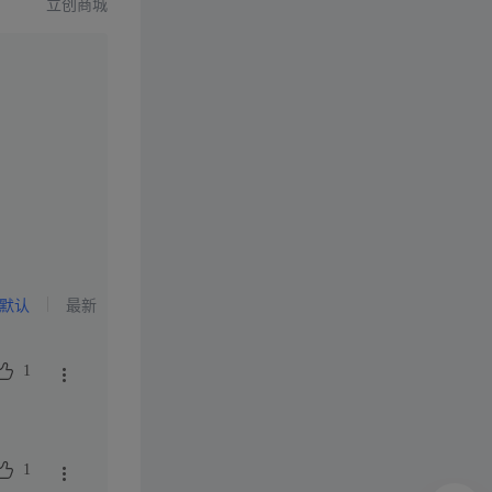
立创商城
默认
最新
1
1