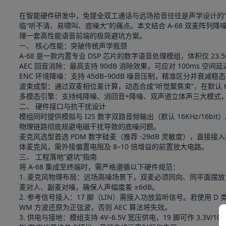
在智能硬件研发中，免提全双工通话与远场拾音往往是声学设计的
临“听不清、易啸叫、底噪大”的痛点。本文结合 A-68 双麦阵
理一套高性能语音前端的极简避坑方案。
一、 核心性能：突破传统声学瓶颈
A-68 是一款内置专业 DSP 芯片的数字语音处理模组，体积仅 23
AEC 回音消除：最高支持 90dB 消除效果，可应对 100ms
ENC 环境降噪：支持 45dB–90dB 噪音压制，精准区分并衰
波束成型：通过双麦相位差计算，动态合成“听觉聚焦束”，在默认 60°
多模态引擎：支持纯降噪、消回音+降噪、双声道立体声三大模式，灵
二、 硬件接口与抗干扰设计
模组同时提供模拟与 I2S 数字双路音频输出（默认 16KHz/16b
物理链路彻底规避电磁干扰导致的底噪问题。
麦克风选型首选 PDM 数字硅麦（推荐 -29dB 灵敏度），直接
体麦克风，需外接偏置电阻及 8–10 倍增益的前置放大电路。
三、 工程落地“避坑”指南
将 A-68 集成至终端时，需严格遵循以下硬件规范：
1. 麦克风物理布局：远场高噪场景下，双麦必须同向、同平面摆放，
麦对人、副麦对噪，确保人声幅度差 ≥6dB。
2. 参考信号接入：17 脚（LIN）需接入功放监听信号。若使用 D 类功
WM 方波还原为正弦波，否则 AEC 算法将失效。
3. 供电与接地：模组支持 4V–6.5V 宽压供电，19 脚可作 3.