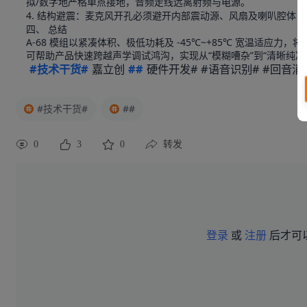
拟/数字地严格单点接地，音频走线远离射频与电源。
4. 结构避震：麦克风开孔必须避开内部震动源、风扇及喇叭腔体
四、 总结
A-68 模组以紧凑体积、极低功耗及 -45℃~+85℃ 宽温适应
可帮助产品快速跨越声学调试鸿沟，实现从“模糊嘈杂”到“清晰纯净
#技术干货#
嘉立创
##
硬件开发# #语音识别# #回音消
#技术干货#
##
0
3
0
转发
登录
或
注册
后才可