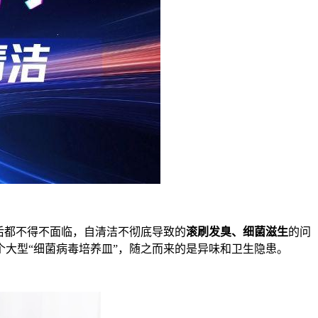
后都不得不面临，自清洁不彻底导致的
滚刷发臭、细菌滋生
的问
大型“细菌病毒培养皿”，随之而来的是异味和卫生隐患。