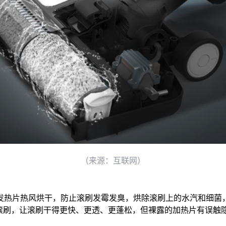
（来源：互联网）
发热片热风烘干，防止滚刷发霉发臭，烘除滚刷上的水汽和细菌，
熨干滚刷，让滚刷干得更快、更透、更蓬松，但裸露的加热片有误触