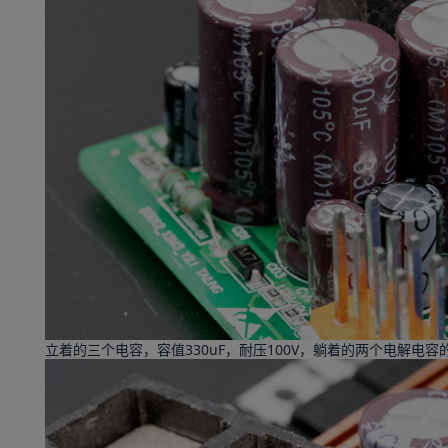
立着的三个电容，容值330uF，耐压100V，躺着的两个电解电容的容