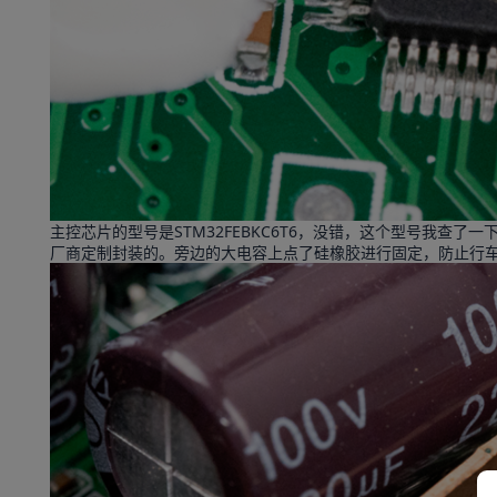
主控芯片的型号是STM32FEBKC6T6，没错，这个型号我查
厂商定制封装的。旁边的大电容上点了硅橡胶进行固定，防止行