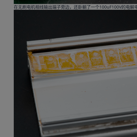
在无刷电机相线输出端子旁边，还卧躺了一个100uF100V的电解