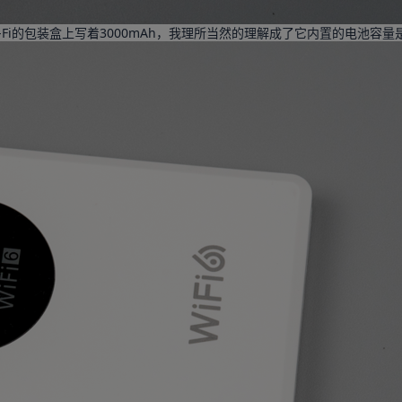
Fi的包装盒上写着3000mAh，我理所当然的理解成了它内置的电池容量是3