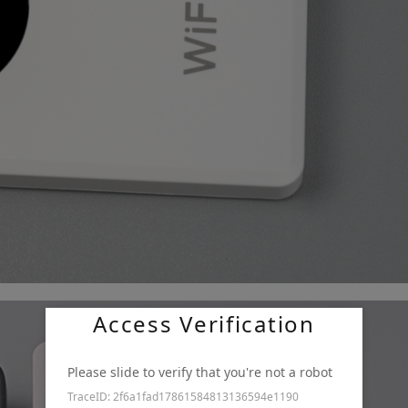
Access Verification
Please slide to verify that you're not a robot
TraceID: 2f6a1fad17861584813136594e1190