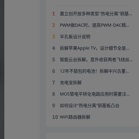
嘉立创开放多种类型"热电分离"铜基板
PWM做DAC时，提高PWM-DAC精度的方法
半孔板设计说明
拆解苹果Apple TV，设计细节全是给硬件工程师的暴击！
智能云台拆解，意外收获两卷飞线丝！
12年不鼓包的电池！拆解中兴古董随身Wi-Fi
充电宝拆解
MOS管电平转化电路应用时需要注意三个坑
如何设计“热电分离”铜基板凸台
WiFi路由器拆解