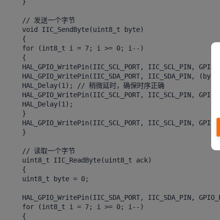
}
// 发送一个字节
void IIC_SendByte(uint8_t byte)
{
for (int8_t i = 7; i >= 0; i--)
{
HAL_GPIO_WritePin(IIC_SCL_PORT, IIC_SCL_PIN, GPIO_
HAL_GPIO_WritePin(IIC_SDA_PORT, IIC_SDA_PIN, (byte
HAL_Delay(1); // 稍微延时，确保时序正确
HAL_GPIO_WritePin(IIC_SCL_PORT, IIC_SCL_PIN, GPIO_
HAL_Delay(1);
}
HAL_GPIO_WritePin(IIC_SCL_PORT, IIC_SCL_PIN, GPIO_
}
// 读取一个字节
uint8_t IIC_ReadByte(uint8_t ack)
{
uint8_t byte = 0;
HAL_GPIO_WritePin(IIC_SDA_PORT, IIC_SDA_PIN, GPIO_
for (int8_t i = 7; i >= 0; i--)
{