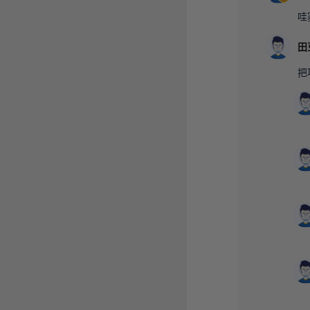
哇
田
把