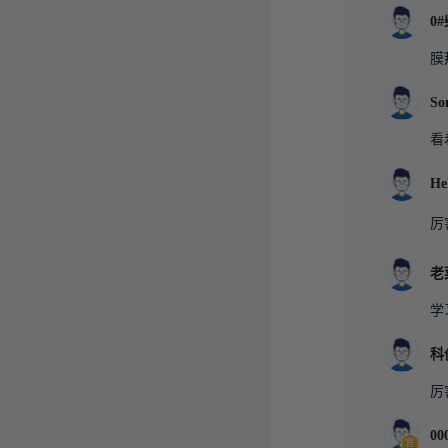
0
膜
So
看
He
厉
老
学
科
厉
00