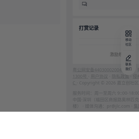
打赏记录
移动
社区
激励规则
联系
粤公网安备44030002004666号
我们
·
1300号
·
用户协议
·
隐私政策
·
侵
C
· Copyright © 2026 嘉立
服务时间：周一至周六 9::00-18:0
中国·深圳（福田区商报路奥林匹克
楼） · 媒体沟通：pr@jlc.com ·
集