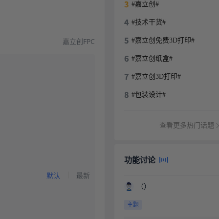
#嘉立创#
#技术干货#
嘉立创FPC
#嘉立创免费3D打印#
#嘉立创纸盒#
#嘉立创3D打印#
#包装设计#
查看更多热门话题
功能讨论
默认
最新
（）
主题