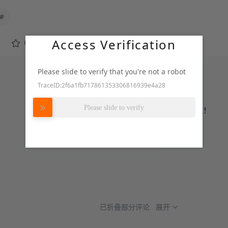
#
Access Verification
0
转发
Please slide to verify that you're not a robot
TraceID:2f6a1fb717861353306816939e4a28
努力加载中
Please slide to verify
登录
或
注册
后才可以进行评论哦！
已折叠部分评论
展开