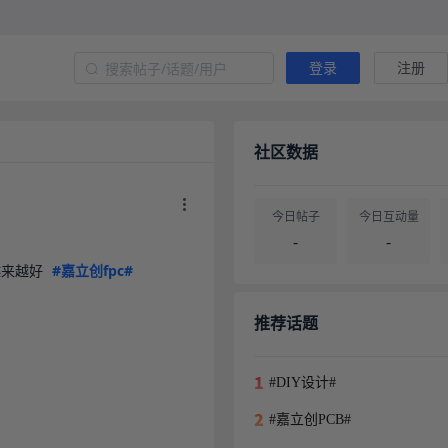
登录
注册
社区数据
今日帖子
今日互动量
-
-
来越好 
#嘉立创fpc#
帖子总量
用户总量
-
-
推荐话题
#DIY设计#
#嘉立创PCB#