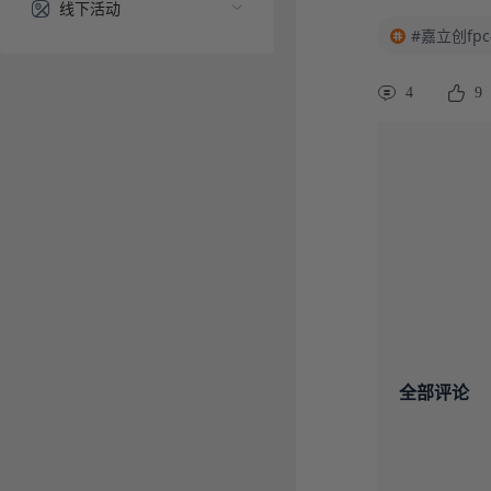
线下活动
#嘉立创fpc
4
9
全部评论