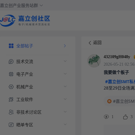
嘉立创产业服务站群
返回
全部帖子
432109gH048y
技术交流
2026-05-21 02:56
我要做个板子
电子产业
#嘉立创SMT私
机械产业
28至29日全场
工业软件
#嘉立创SM
非技术讨论区
1
3
晒单专区