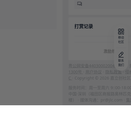
打赏记录
移动
社区
激励规则
联系
粤公网安备44030002004666号
我们
·
1300号
·
用户协议
·
隐私政策
·
侵
C
· Copyright © 2026 嘉立
服务时间：周一至周六 9::00-18:0
中国·深圳（福田区商报路奥林匹克
楼） · 媒体沟通：pr@jlc.com ·
集