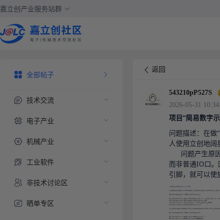
嘉立创产业服务站群
返回
全部帖子
543210pP527S
技术交流
2026-05-31 10:34
项目“简易数字示
电子产业
问题描述：在做
机械产业
人使用立创地阔星
      问题产生原因及解决：经与STM32版开源代码比对后，发现STM32开发板默认将引脚PA15、PB3和PB4作为调试引脚
工业软件
而非普通IO口。因
引脚，就可以使
非技术讨论区
晒单专区