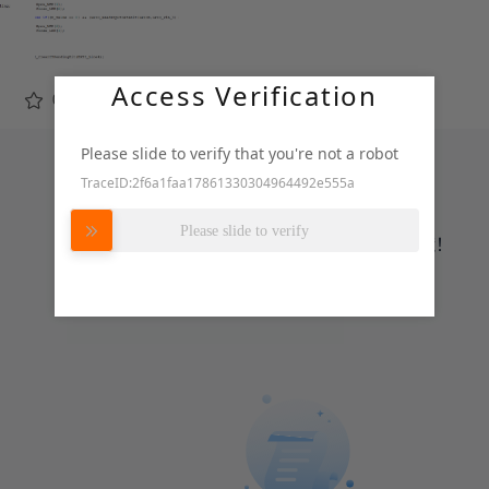
Access Verification
0
转发
Please slide to verify that you're not a robot
TraceID:2f6a1faa17861330304964492e555a
努力加载中
Please slide to verify
登录
或
注册
后才可以进行评论哦！