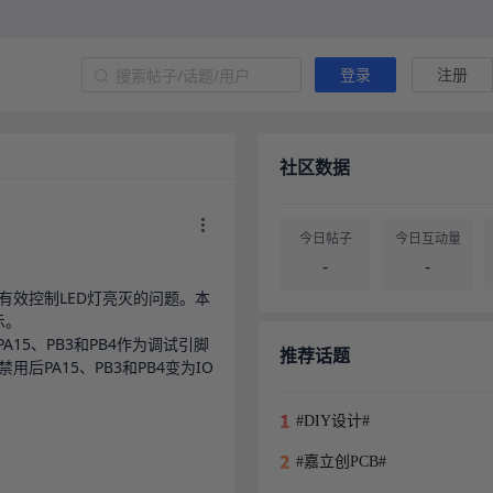
登录
注册
社区数据
今日帖子
今日互动量
-
-
有效控制LED灯亮灭的问题。本
。

帖子总量
用户总量
-
-
推荐话题
用后PA15、PB3和PB4变为IO
#DIY设计#
#嘉立创PCB#