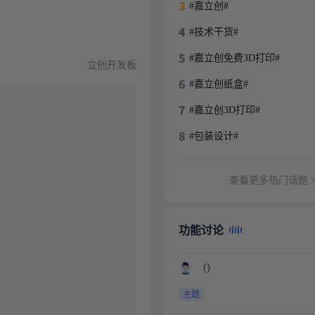
#嘉立创#
#技术干货#
#嘉立创免费3D打印#
立创开发板
#嘉立创纸盒#
#嘉立创3D打印#
#包装设计#
查看更多热门话题
功能讨论
（）
主题