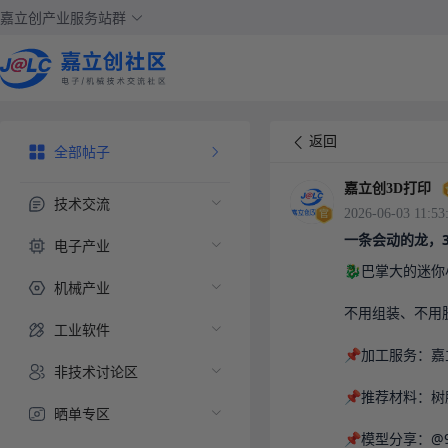
嘉立创产业服务站群
返回
全部帖子
嘉立创3D打印
技术交流
2026-06-03 11:53
一条会动的龙，
电子产业
🐉巴掌大的迷你
机械产业
不用组装、不用胶
工业软件
📌加工服务：嘉
非技术讨论区
📌推荐材料：树脂
晒单专区
📌模型分享：@94