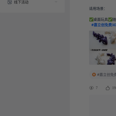
线下活动
适用场景：

✅桌面玩具✅随
#嘉立创免费3
#嘉立创免
7
19