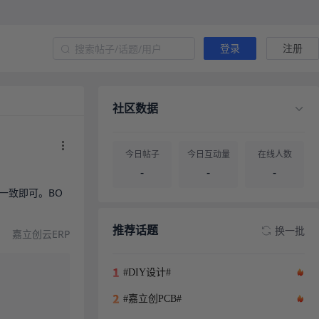
登录
注册
社区数据
今日帖子
今日互动量
在线人数
-
-
-
一致即可。BO
帖子总量
用户总量
-
-
推荐话题
换一批
嘉立创云ERP
#DIY设计#
#嘉立创PCB#