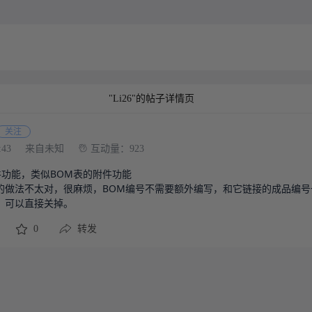
"Li26"的帖子详情页
关注
:43
来自未知
互动量：923
功能，类似BOM表的附件功能

在的做法不太对，很麻烦，BOM编号不需要额外编写，和它链接的成品编号
，可以直接关掉。
0
转发