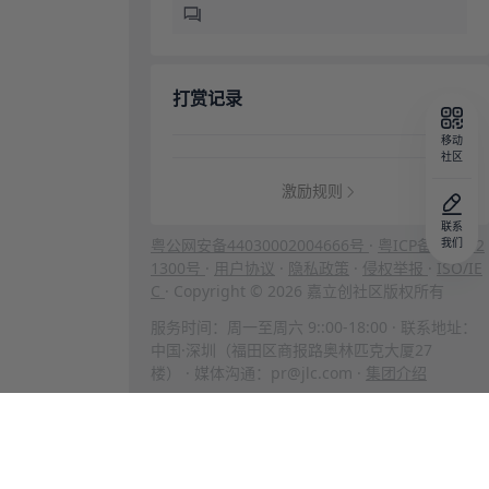
打赏记录
移动
社区
激励规则
联系
粤公网安备44030002004666号
·
粤ICP备202312
我们
1300号
·
用户协议
·
隐私政策
·
侵权举报
·
ISO/IE
C
· Copyright © 2026 嘉立创社区版权所有
服务时间：周一至周六 9::00-18:00 · 联系地址：
中国·深圳（福田区商报路奥林匹克大厦27
楼） · 媒体沟通：pr@jlc.com ·
集团介绍