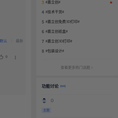
#嘉立创#
#技术干货#
#嘉立创免费3D打印#
#嘉立创纸盒#
默认
最新
#嘉立创3D打印#
#包装设计#
0
查看更多热门话题
功能讨论
（）
主题