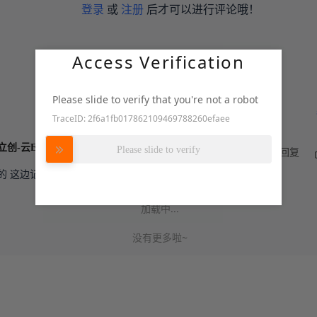
登录
或
注册
后才可以进行评论哦！
Access Verification
Please slide to verify that you're not a robot
TraceID: 2f6a1fb017862109469788260efaee
努力加载中
2026-06-04
来自广
官方
嘉立创-云ERP
Please slide to verify
01:43:09
东
回复
的 这边记录您的建议
加载中...
没有更多啦~