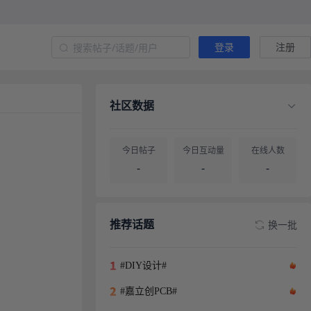
登录
注册
社区数据
今日帖子
今日互动量
在线人数
-
-
-
帖子总量
用户总量
-
-
推荐话题
换一批
#DIY设计#
#嘉立创PCB#