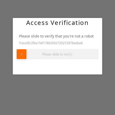
Access Verification
Please slide to verify that you're not a robot
TraceID:2f6a1faf17862062720272876eeba8
努力加载中
Please slide to verify