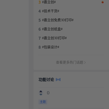
#嘉立创#
#技术干货#
#嘉立创免费3D打印#
#嘉立创纸盒#
#嘉立创3D打印#
#包装设计#
查看更多热门话题
功能讨论
（）
主题