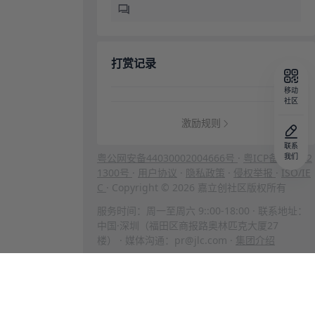
打赏记录
移动
社区
激励规则
联系
粤公网安备44030002004666号
·
粤ICP备202312
我们
1300号
·
用户协议
·
隐私政策
·
侵权举报
·
ISO/IE
C
· Copyright © 2026 嘉立创社区版权所有
服务时间：周一至周六 9::00-18:00 · 联系地址：
中国·深圳（福田区商报路奥林匹克大厦27
楼） · 媒体沟通：pr@jlc.com ·
集团介绍