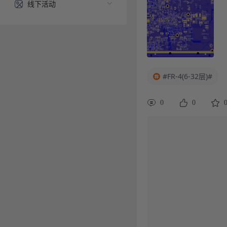
线下活动
#FR-4(6-32层)#
0
0