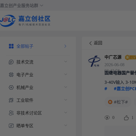
嘉立创产业服务站群
返回
全部帖子
中广芯源
技术交流
2026-06-08
03:43:58
固继电器国产替
电子产业
3-40V输入 3-10
机械产业
#
#嘉立创PC
工业软件
#松下#
非技术讨论区
0
1
晒单专区