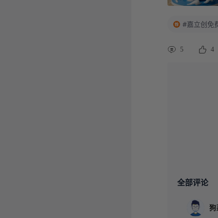
#嘉立创免
5
4
全部评论
狗