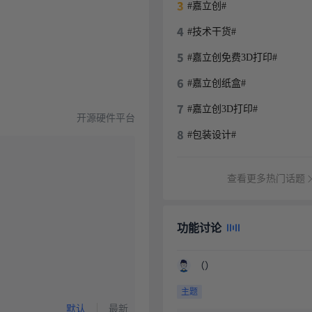
#嘉立创#
#技术干货#
#嘉立创免费3D打印#
#嘉立创纸盒#
#嘉立创3D打印#
开源硬件平台
#包装设计#
查看更多热门话题
功能讨论
（）
主题
默认
最新