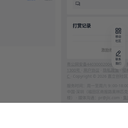
打赏记录
移动
社区
激励规则
联系
粤公网安备44030002004666号
我们
·
1300号
·
用户协议
·
隐私政策
·
侵
C
· Copyright © 2026 嘉立
服务时间：周一至周六 9::00-18:0
中国·深圳（福田区商报路奥林匹克
楼） · 媒体沟通：pr@jlc.com ·
集