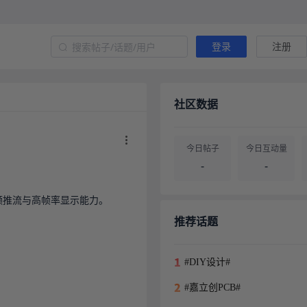
登录
注册
社区数据
今日帖子
今日互动量
-
-
视频推流与高帧率显示能力。

帖子总量
用户总量
-
-
推荐话题
#DIY设计#
#嘉立创PCB#