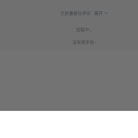
已折叠部分评论
展开
加载中...
没有更多啦~