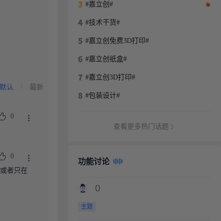
#嘉立创#
#技术干货#
#嘉立创免费3D打印#
#嘉立创纸盒#
#嘉立创3D打印#
默认
最新
#包装设计#
0
查看更多热门话题
0
功能讨论
 或者只在
（）
主题