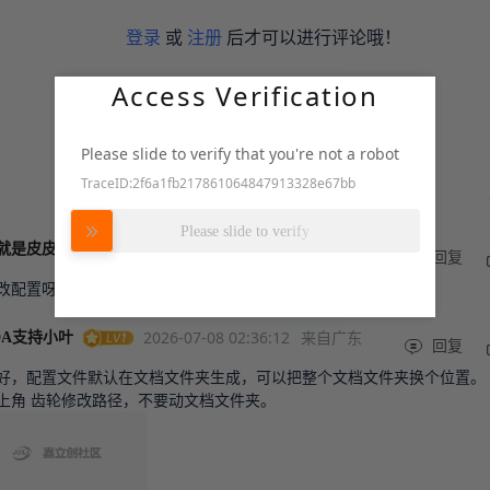
登录
或
注册
后才可以进行评论哦！
Access Verification
Please slide to verify that you're not a robot
TraceID:2f6a1fb217861064847913328e67bb
努力加载中
Please slide to verify
2026-07-08 07:20:37
来自江苏
就是皮皮虾
回复
改配置呀，软件又不知道你把文件放哪里了，不要动文件夹
2026-07-08 02:36:12
来自广东
DA支持小叶
回复
好，配置文件默认在文档文件夹生成，可以把整个文档文件夹换个位置。
上角 齿轮修改路径，不要动文档文件夹。