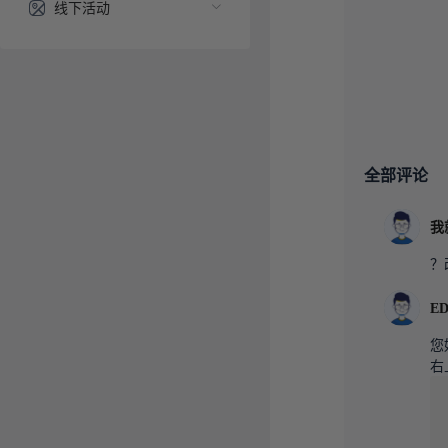
线下活动
全部评论
我
？
E
您
右