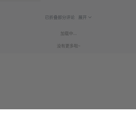
已折叠部分评论
展开
加载中...
没有更多啦~