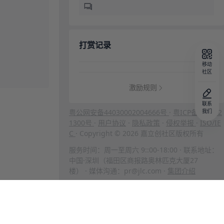
打赏记录
移动
社区
激励规则
联系
粤公网安备44030002004666号
·
粤ICP备202312
我们
1300号
·
用户协议
·
隐私政策
·
侵权举报
·
ISO/IE
C
· Copyright © 2026 嘉立创社区版权所有
服务时间：周一至周六 9::00-18:00 · 联系地址：
中国·深圳（福田区商报路奥林匹克大厦27
楼） · 媒体沟通：pr@jlc.com ·
集团介绍