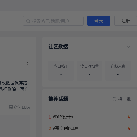
登录
注册
社区数据
今日帖子
今日互动量
在线人数
-
-
-
修改数据保存路
认路径删除，再启
帖子总量
用户总量
-
-
推荐话题
换一批
嘉立创EDA
#DIY设计#
#嘉立创PCB#