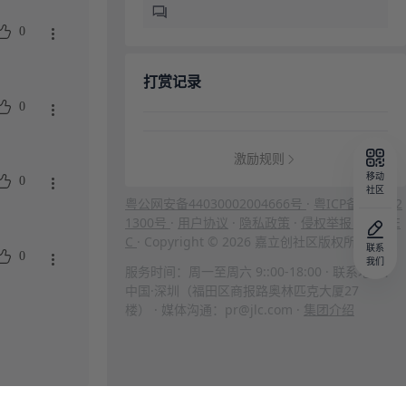
0
打赏记录
0
激励规则
移动
0
社区
粤公网安备44030002004666号
·
粤ICP备202312
1300号
·
用户协议
·
隐私政策
·
侵权举报
·
ISO/IE
C
· Copyright © 2026 嘉立创社区版权所有
联系
0
我们
服务时间：周一至周六 9::00-18:00 · 联系地址：
中国·深圳（福田区商报路奥林匹克大厦27
楼） · 媒体沟通：pr@jlc.com ·
集团介绍