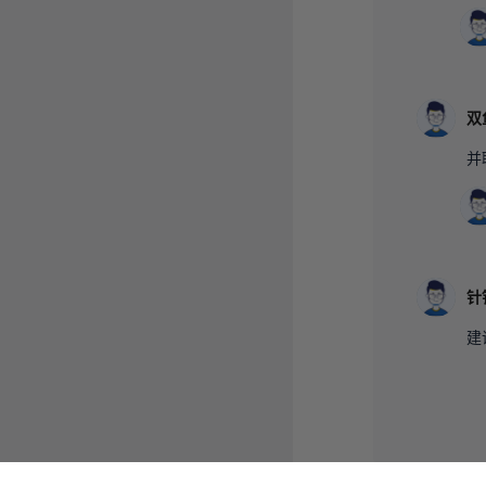
双
并
针
建