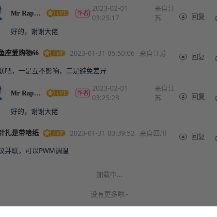
2023-02-01
来自江
作者
Mr Raphael
03:25:17
苏
回复
好的，谢谢大佬
2023-01-31 05:50:06
来自江苏
鱼座爱购物66
回复
联吧，一是互不影响，二是避免差异
2023-02-01
来自江
作者
Mr Raphael
03:25:23
苏
回复
好的，谢谢大佬
2023-01-31 03:39:52
来自四川
针扎是带啥纸
回复
议并联，可以PWM调温
加载中...
没有更多啦~