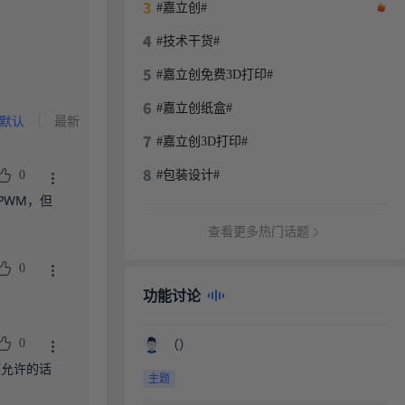
#嘉立创#
#技术干货#
#嘉立创免费3D打印#
#嘉立创纸盒#
默认
最新
#嘉立创3D打印#
0
#包装设计#
PWM，但
查看更多热门话题
0
功能讨论
（）
0
源允许的话
主题