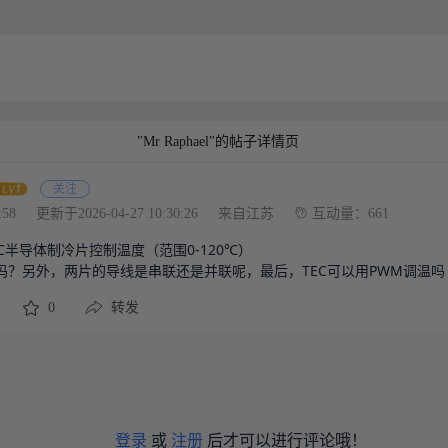
"Mr Raphael"的帖子详情页
关注
:58
更新于2026-04-27 10:30:26
来自江苏
互动量：661
C半导体制冷片控制温度（范围0-120℃）

吗？另外，两片的导线是串联还是并联呢，最后，TEC可以用PWM调温吗
0
转发
登录
或
注册
后才可以进行评论哦！