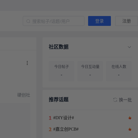
登录
注册
社区数据
今日帖子
今日互动量
在线人数
-
-
-
帖子总量
用户总量
硬创社
-
-
推荐话题
换一批
#DIY设计#
#嘉立创PCB#