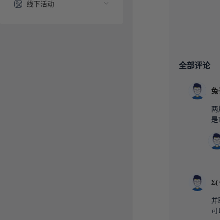
线下活动
全部评论
兔
两
是
Σ(
并
可