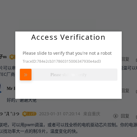
Access Verification
Please slide to verify that you're not a robot
2023-02-01 02:46:24
来自上海
子m
回复
TraceID:784e2cb317860315006347930e4ad3
片可以串联的，并联的话总线电流会很大，要看自己项目条件，调温可以
努力加载中
TEC厂商一般建议DC调，说是PWM调会缩短TEC寿命
Please slide to verify
2023-02-01
来自江
作者
Mr Raphael
03:25:11
苏
回复
好的，谢谢大佬
2023-01-31 07:20:14
来自重庆
っ °Д °;)っ
回复
联吧，可以用pwm调温，或者可以找全桥的电机驱动芯片控制。你的电
以找功率大一点的制冷片，温度变化的快。