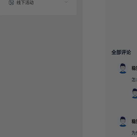
线下活动
全部评论
稳
怎
稳
为