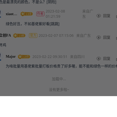
色是最漂亮的颜色，不是么？[阴险]
2023-02-08
来自广
作者
xiaotian
01:21:59
东
回复
绿色好丑，不如基佬紫好看[跳跳]
2023-02-07 07:15:06
来自广东
官方
立创FA
回复
咚鸡
2023-02-22 09:30:51
来自四川
Major
回复
为啥批量用基佬紫批量打板价格贵了好多喔，能不能和绿色一样的价
加载中...
没有更多啦~