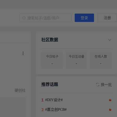
登录
注册
社区数据
今日帖子
今日互动量
在线人数
-
-
-
帖子总量
用户总量
-
-
推荐话题
换一批
硬创社
#DIY设计#
#嘉立创PCB#