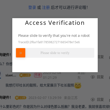
登录
或
注册
后才可以进行评论哦！
Access Verification
Please slide to verify that you're not a robot
TraceID:2f6a1fa817859827271665478e15e6
努力加载中
Please slide to verify
2023-02-07 14:17:44
来自江苏
狗硬件！
回复
么？你想整点色色的PCB？
2023-02-08
来自广
作者
xiaotian
01:21:29
东
回复
我想打印社长的靓照，给大家展示下社长靓照
2023-02-07 13:29:59
来自江苏
狗硬件！
回复
什么要彩色的？你是因为什么对绿色那么抵触？我没老婆，我就很喜欢绿