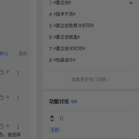
#嘉立创#
#技术干货#
#嘉立创免费3D打印#
#嘉立创纸盒#
#嘉立创3D打印#
默认
最新
#包装设计#
0
查看更多热门话题
0
功能讨论
（）
0
主题
色。我觉得