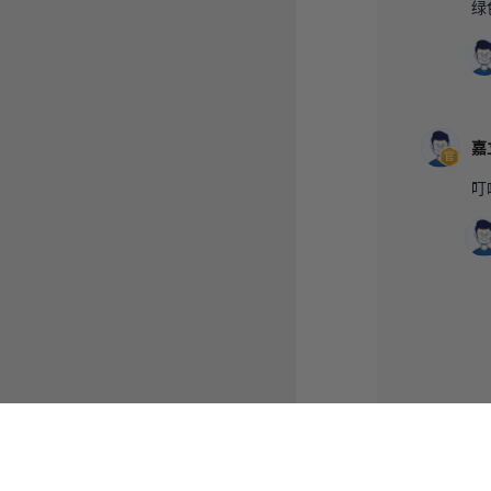
绿
嘉
叮