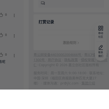
0
打赏记录
移动
0
社区
激励规则
联系
粤公网安备44030002004666号
·
粤ICP备202312
0
我们
1300号
·
用户协议
·
隐私政策
·
侵权举报
·
ISO/IE
格呢
C
· Copyright © 2026 嘉立创社区版权所有
服务时间：周一至周六 9::00-18:00 · 联系地址：
中国·深圳（福田区商报路奥林匹克大厦27
楼） · 媒体沟通：pr@jlc.com ·
集团介绍