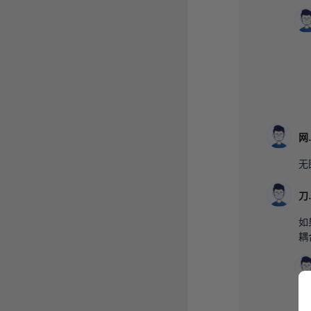
无
如
耦