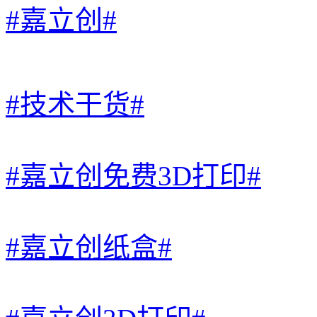
#嘉立创#
#技术干货#
#嘉立创免费3D打印#
#嘉立创纸盒#