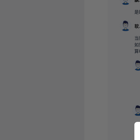
飘
是
软
当
如
算