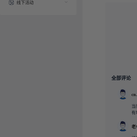
线下活动
全部评论
c
当
有