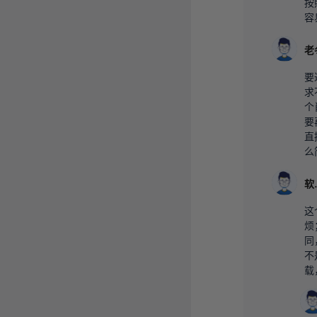
按
容
要
求
个
要
直
么
软
这
烦
同
不
载