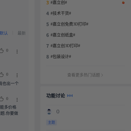
#嘉立创#
#技术干货#
#嘉立创免费3D打印#
默认
最新
#嘉立创纸盒#
#嘉立创3D打印#
0
#包装设计#
0
查看更多热门话题
我也出一个
功能讨论
0
功能多价格
（）
题.你要做
主题