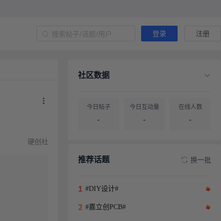
登录
注册
社区数据
今日帖子
今日互动量
在线人数
-
-
-
硬创社
帖子总量
用户总量
-
-
推荐话题
换一批
#DIY设计#
#嘉立创PCB#