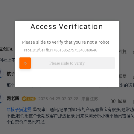
Access Verification
Please slide to verify that you're not a robot
2023-04-24 06:42:02
来自广东
官方
立创FA
TraceID:2f6a1fb317861585275753403e0646
回复
努力加载中
创社上不是有吗，搜“串口日志”
Please slide to verify
2023-04-25
来自广
作者
核子猫迷雾
00:51:54
东
回复
那个我看到了，我是想看看这类东西用的人多不多，要是不算少的话
2023-04-25 02:02:28
来自江苏
网老四
回复
@核子猫迷雾
监视串口通讯,记录到SD卡的产品,假货宝有很多,通常
不低,我们用这个长期放客户那边记录,用来探测分析小概率通讯错误问
个白菜价产品也可以,