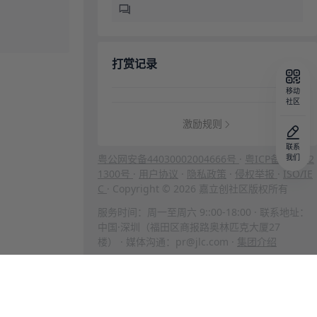
打赏记录
移动
社区
激励规则
联系
粤公网安备44030002004666号
·
粤ICP备202312
我们
1300号
·
用户协议
·
隐私政策
·
侵权举报
·
ISO/IE
C
· Copyright © 2026 嘉立创社区版权所有
服务时间：周一至周六 9::00-18:00 · 联系地址：
中国·深圳（福田区商报路奥林匹克大厦27
楼） · 媒体沟通：pr@jlc.com ·
集团介绍