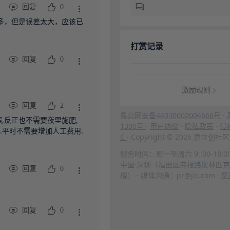
回复
0
多，但是误差太大，应该已
打赏记录
回复
0
激励规则
回复
2
粤公网安备44030002004666号
·
,反正也不需要夜里施肥,
1300号
·
用户协议
·
隐私政策
·
侵
平时不需要增加人工费用.

C
· Copyright © 2026 嘉立
服务时间：周一至周六 9::00-18:0
中国·深圳（福田区商报路奥林匹克
回复
0
楼） · 媒体沟通：pr@jlc.com ·
集
回复
0