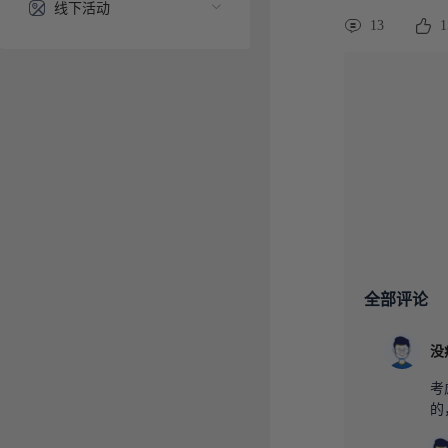
线下活动
13
1
全部评论
没
考
的