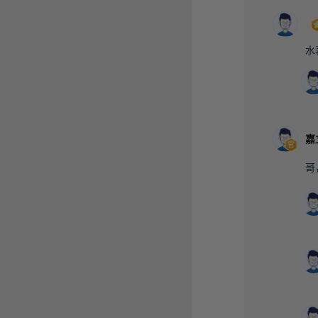
水
嘉
哥