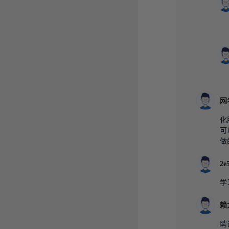
网
化
可
做
2e
学
赖
聘