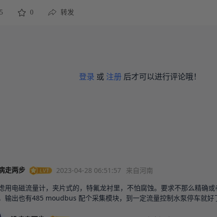
5
0
转发
登录
或
注册
后才可以进行评论哦！
2023-04-28 06:51:57
来自河南
病走两步
虑用电磁流量计，夹片式的，特氟龙衬里，不怕腐蚀。要求不那么精确或
，输出也有485 moudbus 配个采集模块，到一定流量控制水泵停车就好