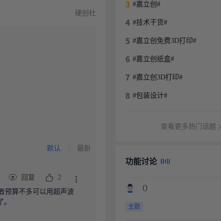
#嘉立创#
硬创社
#技术干货#
#嘉立创免费3D打印#
#嘉立创纸盒#
#嘉立创3D打印#
#包装设计#
查看更多热门话题
默认
最新
功能讨论
回复
2
（）
者预算不多可以用超声波
了。
主题