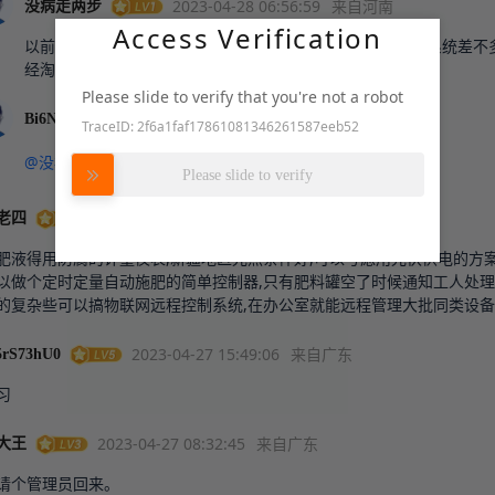
2023-04-28 06:56:59
来自河南
没病走两步
Access Verification
以前也见过纯机械的定量流量表，根老式的洗衣机旋钮定时系统差不
经淘汰了
Please slide to verify that you're not a robot
2023-04-28 07:52:24
来自河南
Bi6NCK
TraceID: 2f6a1faf17861081346261587eeb52
努力加载中
@没病走两步
Please slide to verify
2023-04-28 04:26:27
来自江苏
老四
肥液得用防腐的计量仪表,新疆地区光照条件好,可以考虑用光伏供电的方案
以做个定时定量自动施肥的简单控制器,只有肥料罐空了时候通知工人处理.
的复杂些可以搞物联网远程控制系统,在办公室就能远程管理大批同类设备
2023-04-27 15:49:06
来自广东
5rS73hU0
习
2023-04-27 08:32:45
来自广东
大王
请个管理员回来。