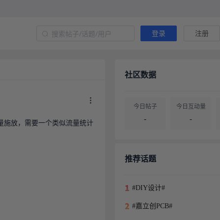
登录
注册
社区数据
今日帖子
今日互动量
-
-
量施放，需要一个类似流量统计
帖子总量
用户总量
-
-
推荐话题
#DIY设计#
#嘉立创PCB#