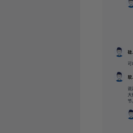
硅
可
软
说
大
节