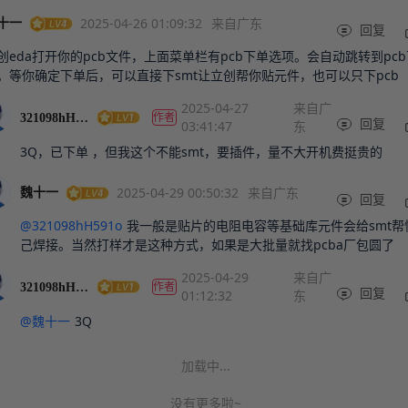
2025-04-26 01:09:32
来自广东
十一
回复
创eda打开你的pcb文件，上面菜单栏有pcb下单选项。会自动跳转到pc
。等你确定下单后，可以直接下smt让立创帮你贴元件，也可以只下pcb
2025-04-27
来自广
作者
321098hH591o
03:41:47
东
回复
3Q，已下单 ，但我这个不能smt，要插件，量不大开机费挺贵的
2025-04-29 00:50:32
来自广东
魏十一
回复
@321098hH591o
我一般是贴片的电阻电容等基础库元件会给smt帮
己焊接。当然打样才是这种方式，如果是大批量就找pcba厂包圆了
2025-04-29
来自广
作者
321098hH591o
01:12:32
东
回复
@魏十一
3Q
加载中...
没有更多啦~