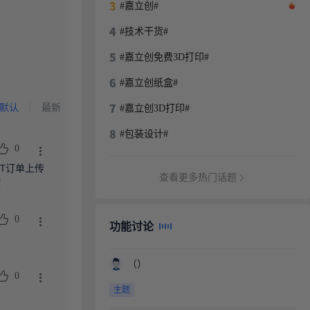
#嘉立创#
#技术干货#
#嘉立创免费3D打印#
#嘉立创纸盒#
默认
最新
#嘉立创3D打印#
#包装设计#
0
MT订单上传
查看更多热门话题
！
0
功能讨论
（）
0
主题