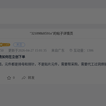
"321098hH591o"的帖子详情页
关注
:50
更新于2026-04-27 15:01:35
来自广东
互动量：1306
教如何在立创下单
B图，元件都是排母和排针，不是贴片元件，需要帮采购，需要代工过洞焊
0
转发