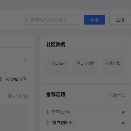
登录
注册
社区数据
今日帖子
今日互动量
在线人数
-
-
-
接，应该如何下
帖子总量
用户总量
-
-
推荐话题
换一批
嘉立创SMT
#DIY设计#
#嘉立创PCB#