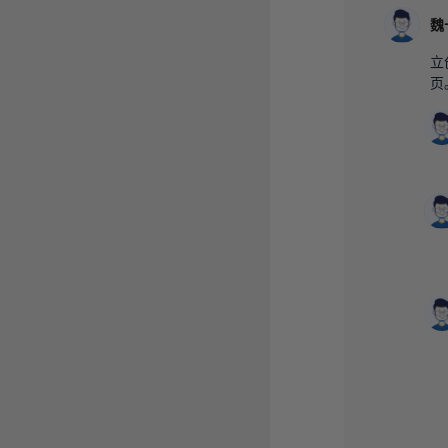
魏
立
页