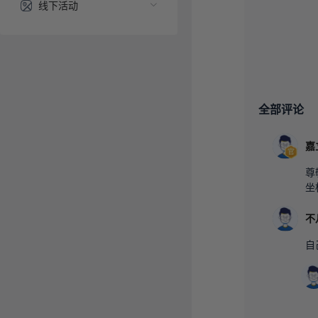
线下活动
全部评论
嘉
尊
坐
不
自