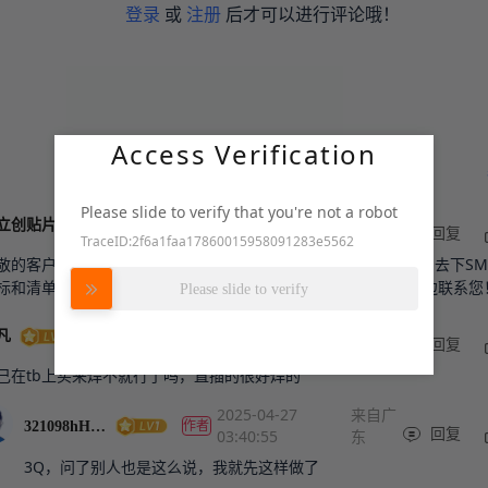
登录
或
注册
后才可以进行评论哦！
Access Verification
Please slide to verify that you're not a robot
2025-05-06 02:11:10
来自广东
官方
立创贴片
回复
TraceID:2f6a1faa17860015958091283e5562
敬的客户您好！您下PCB的时候选择需要SMT订单，PCB下好了，去下S
努力加载中
标和清单就可以匹配器件了，有现货的都是直接匹配，详情我这边联系您
Please slide to verify
2025-04-26 03:48:59
来自广东
凡
回复
己在tb上买来焊不就行了吗，直插的很好焊的
2025-04-27
来自广
作者
321098hH591o
03:40:55
东
回复
3Q，问了别人也是这么说，我就先这样做了