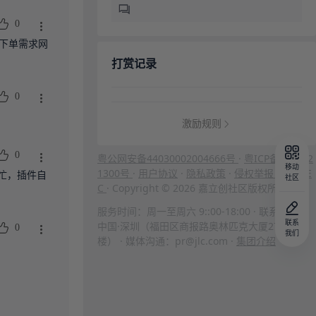
0
b下单需求网
打赏记录
0
激励规则
0
粤公网安备44030002004666号
·
粤ICP备202312
移动
1300号
·
用户协议
·
隐私政策
·
侵权举报
·
ISO/IE
忙，插件自
社区
C
· Copyright © 2026 嘉立创社区版权所有
服务时间：周一至周六 9::00-18:00 · 联系地址：
联系
中国·深圳（福田区商报路奥林匹克大厦27
0
我们
楼） · 媒体沟通：pr@jlc.com ·
集团介绍