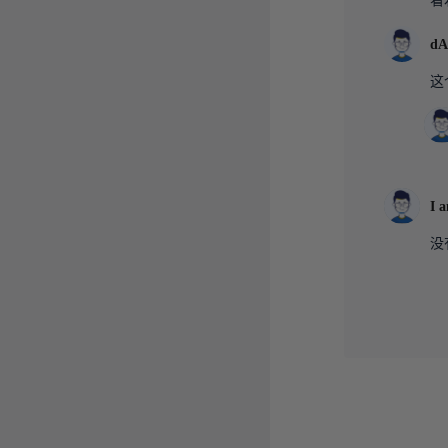
dA
这
I 
没