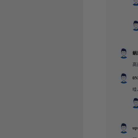
蜗
高
0N
哇
up