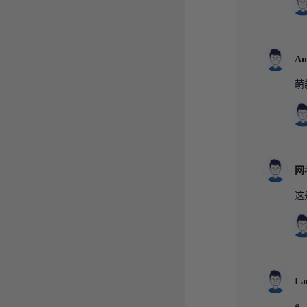
An
萌
网
这
I 
e..