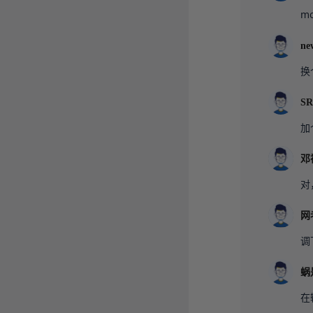
m
ne
换
SR
加
邓
对
网
调
蜗
在