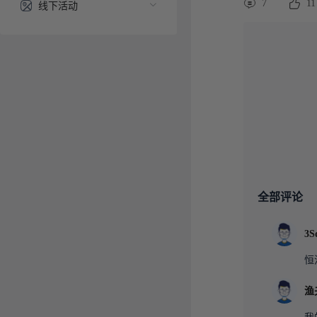
7
11
线下活动
全部评论
3S
恒
渔
我