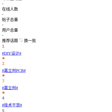
-
在线人数
-
帖子总量
-
用户总量
-
推荐话题
换一批
#DIY设计#
#嘉立创PCB#
#嘉立创#
#技术干货#