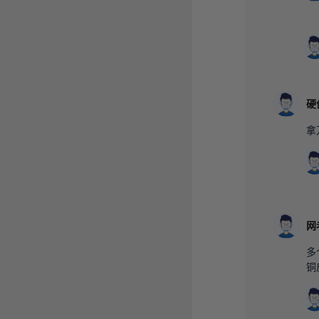
硬
拿
网
多
铜