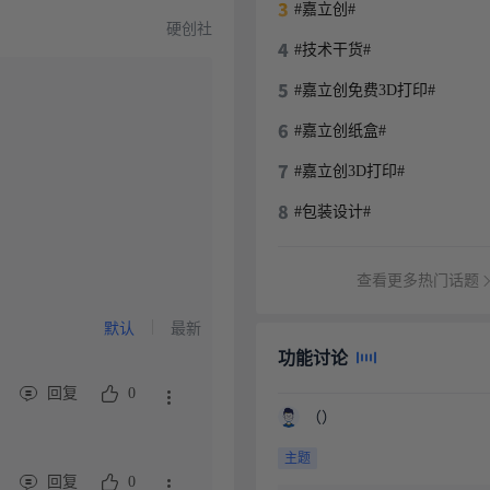
#嘉立创#
硬创社
#技术干货#
#嘉立创免费3D打印#
#嘉立创纸盒#
#嘉立创3D打印#
#包装设计#
查看更多热门话题
默认
最新
功能讨论
回复
0
（）
主题
回复
0