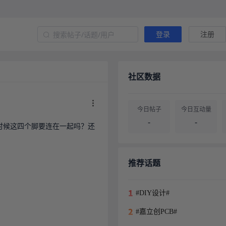
登录
注册
社区数据
今日帖子
今日互动量
-
-
板的时候这四个脚要连在一起吗？还
帖子总量
用户总量
-
-
推荐话题
#DIY设计#
#嘉立创PCB#