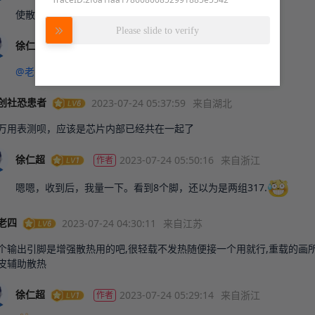
使散热功能更强了！
努力加载中
Please slide to verify
2023-07-25 00:31:05
来自浙江
作者
徐仁超
@老冬烘18451010736
好的，增强输出，辅助散热。懂了
2023-07-24 05:37:59
来自湖北
创社恐患者
万用表测呗，应该是芯片内部已经共在一起了
2023-07-24 05:50:16
来自浙江
作者
徐仁超
嗯嗯，收到后，我量一下。看到8个脚，还以为是两组317.
2023-07-24 04:30:11
来自江苏
老四
个输出引脚是增强散热用的吧,很轻载不发热随便接一个用就行,重载的画
皮辅助散热
2023-07-24 05:29:14
来自浙江
作者
徐仁超