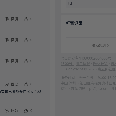
回复
0
打赏记录
回复
0
激励规则
粤公网安备44030002004666号
·
回复
0
1300号
·
用户协议
·
隐私政策
·
侵
C
· Copyright © 2026 嘉立
服务时间：周一至周六 9::00-18:0
中国·深圳（福田区商报路奥林匹克
回复
0
楼） · 媒体沟通：pr@jlc.com ·
集
所有输出脚都要连接大面积
回复
0