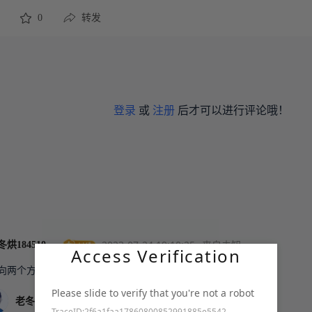
0
转发
登录
或
注册
后才可以进行评论哦！
2023-07-24 19:10:25
来自未知
老冬烘18451010736
Access Verification
向两个方向送出热量呢
Please slide to verify that you're not a robot
2023-07-24 19:11:51
来自未知
老冬烘18451010736
TraceID:2f6a1faa17860800852991885e5542