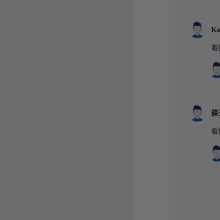
Ka
看
薛
看