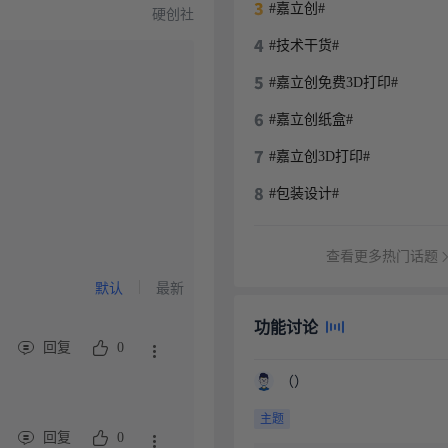
#嘉立创#
硬创社
#技术干货#
#嘉立创免费3D打印#
#嘉立创纸盒#
#嘉立创3D打印#
#包装设计#
查看更多热门话题
默认
最新
功能讨论
回复
0
（）
主题
回复
0