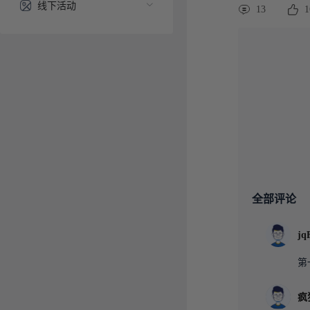
线下活动
13
1
全部评论
jq
第
疯