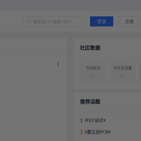
登录
注册
社区数据
今日帖子
今日互动量
-
-
帖子总量
用户总量
-
-
推荐话题
#DIY设计#
#嘉立创PCB#