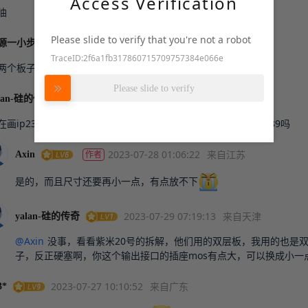
Access Verification
油
Please slide to verify that you're not a robot
2023-07-28 02:33:54
来自江苏
源一小步
TraceID:2f6a1fb317860715709757384e066e
两个板子吧
努力加载中
Please slide to verify
2023-07-27 15:21:59
来自天津
alan-硅的传奇
在画ip2368的板子，也是第一次，话说看你的芯片和布局是ip5389吗
2023-07-28 01:06:22
来自江苏
作者
Axin
是的，而且尺寸还要再小一点，有点放不下
2023-07-29 07:19:13
来自天津
yalan-硅的传奇
@Axin
没事，看看紫米20号的拆解，他们用的双层板，我用的也是
子，反正硬塞啊，你这个输出接口的插座mos有点大，可以换成小一
2023-07-27 10:10:52
来自广东
3*