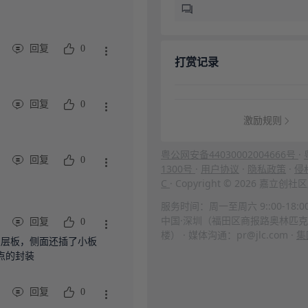
回复
0
打赏记录
回复
0
激励规则
粤公网安备44030002004666号
·
回复
0
1300号
·
用户协议
·
隐私政策
·
侵
C
· Copyright © 2026 嘉立
服务时间：周一至周六 9::00-18:0
中国·深圳（福田区商报路奥林匹克
回复
0
楼） · 媒体沟通：pr@jlc.com ·
集
双层板，侧面还插了小板
点的封装
回复
0