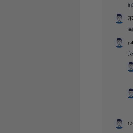
加
开
画
y
我
12