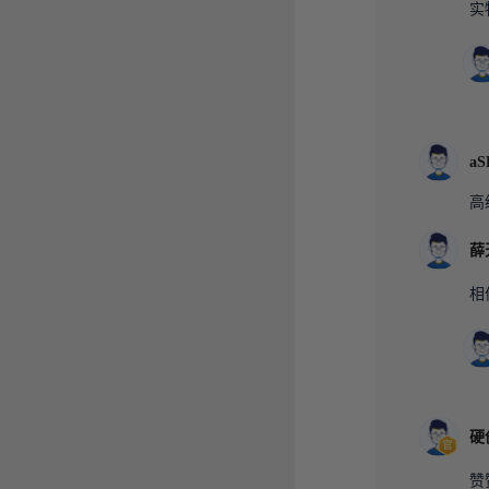
实
aS
高
薛
相
硬
赞