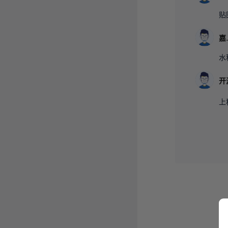
贴
嘉
水
上