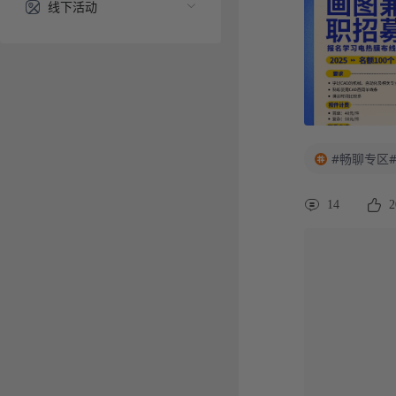
线下活动
#畅聊专区
14
2