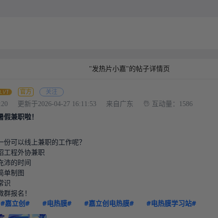
"发热片小嘉"的帖子详情页
官方
关注
:20
更新于2026-04-27 16:11:53
来自广东
互动量：1586
暑假兼职啦！
一份可以线上兼职的工作呢？

招工程外协兼职

沛的时间

简单制图

识

群报名！

#嘉立创#
#电热膜#
#嘉立创电热膜#
#电热膜学习站#