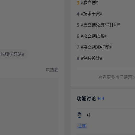
#嘉立创#
#技术干货#
#嘉立创免费3D打印#
#嘉立创纸盒#
#嘉立创3D打印#
电热膜学习站#
#包装设计#
电热膜
查看更多热门话题
功能讨论
（）
主题