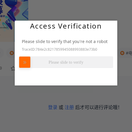
Access Verification
Please slide to verify that you're not a robot
TraceID:784e2c8217859945088993883e73b0
#
#嘉立创#
#电热膜#
#嘉立创电热膜#
#
努力加载中
Please slide to verify
0
2
转发
登录
或
注册
后才可以进行评论哦！