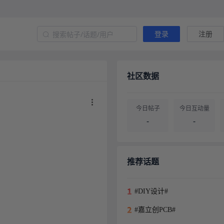
登录
注册
社区数据
今日帖子
今日互动量
-
-
帖子总量
用户总量
-
-
推荐话题
#DIY设计#
#嘉立创PCB#