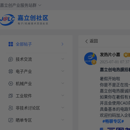
嘉立创产业服务站群
返回
全部帖子
发热片小嘉
技术交流
2025-07-01 07:37
嘉立创电热膜招
电子产业
暑假开始啦

机械产业
你是不是正在找
嘉立创电热膜诚
工业软件
如果你在暑假有充
并且会使用CAD
非技术讨论区
具备基本的电路常
欢迎扫码加入企微
晒单专区
#畅聊专区#