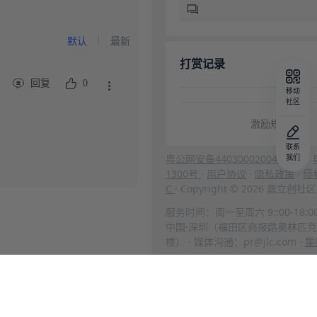
默认
最新
打赏记录
回复
0
移动
社区
激励规则
联系
粤公网安备44030002004666号
我们
·
1300号
·
用户协议
·
隐私政策
·
侵
C
· Copyright © 2026 嘉立
服务时间：周一至周六 9::00-18:0
中国·深圳（福田区商报路奥林匹克
楼） · 媒体沟通：pr@jlc.com ·
集