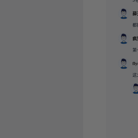
薛
都
疯
第
fly
这