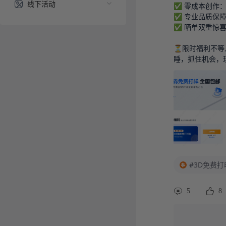
线下活动
✅ 零成本创作
✅ 专业品质保障
✅ 晒单双重惊
⏳限时福利不等
睡，抓住机会，
#3D免费打
5
8