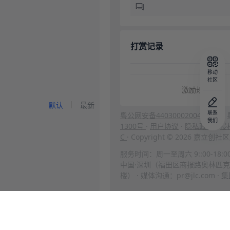
打赏记录
移动
社区
激励规则
默认
最新
联系
粤公网安备44030002004666号
·
我们
1300号
·
用户协议
·
隐私政策
·
侵
C
· Copyright © 2026 嘉立
服务时间：周一至周六 9::00-18:0
中国·深圳（福田区商报路奥林匹克
楼） · 媒体沟通：pr@jlc.com ·
集