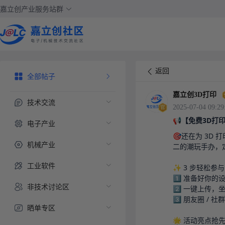
嘉立创产业服务站群
返回
全部帖子
嘉立创3D打印
技术交流
2025-07-04 09:29
📢【免费3D
电子产业
🎯还在为 3D
机械产业
二的潮玩手办，
工业软件
✨ 3 步轻松参与
1️⃣ 准备好你的设
非技术讨论区
2️⃣ 一键上传
3️⃣ 朋友圈 /
晒单专区
🌟 活动亮点抢先