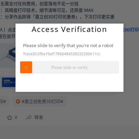
：无需支付任何费用，创意落地不花一分钱

：高精度打印技术，细节清晰可见，还原度 MAX

喜：分享作品即得「嘉立创3D打印优惠券」，下次打印更实惠

Access Verification
人！点击活动链接马上参与，带上 
#3D免费打印#
#嘉立创免费3D打印
现在就开启你的3D打印奇妙之旅！
Please slide to verify that you're not a robot
TraceID:2f6a1fad17860484538232200e11cc
努力加载中
Please slide to verify
印#
#嘉立创免费3D打印#
0
转发