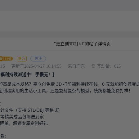
"嘉立创3D打印"的帖子详情页
官方
关注
:15
更新于2026-04-27 16:14:55
来自广东
互动量：625
打印福利持续派送中！手慢无！】
 打印高昂成本发愁？嘉立创免费 3D 打印福利持续在线，0 元就能把创意
定制超实用的生活小工具，还是复刻复杂的模型，统统都能免费打样！

：

计文件（支持 STL/OBJ 等格式）

，坐等精美成品包邮送到家

 社群晒单，解锁专属定制好礼

看：
