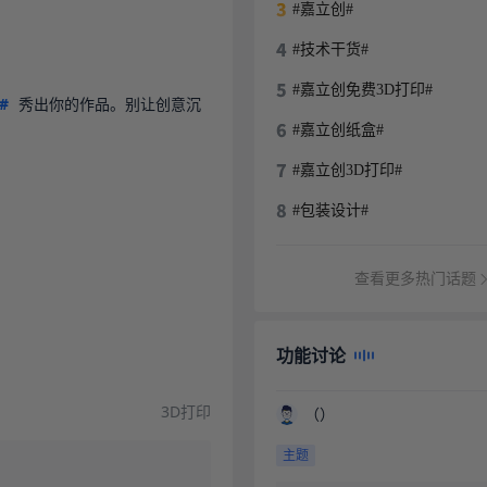
#嘉立创#
#技术干货#
#嘉立创免费3D打印#
#
 秀出你的作品。别让创意沉
#嘉立创纸盒#
#嘉立创3D打印#
#包装设计#
查看更多热门话题
功能讨论
3D打印
（）
主题