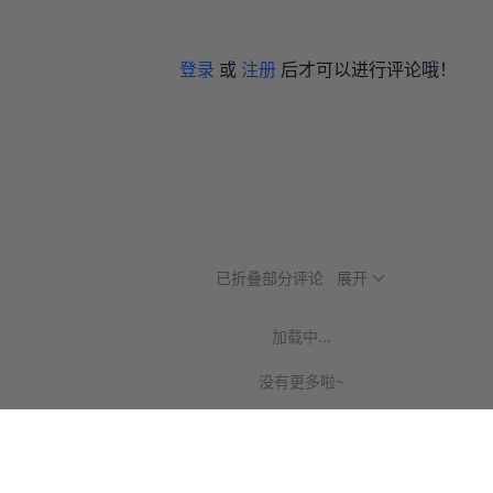
登录
或
注册
后才可以进行评论哦！
已折叠部分评论
展开
加载中...
没有更多啦~