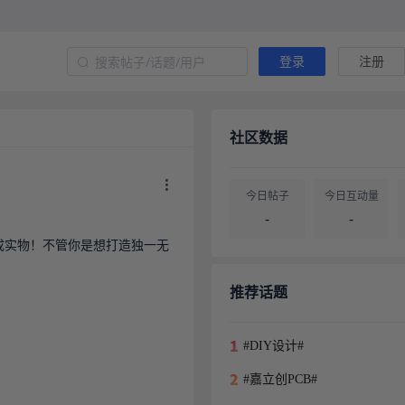
登录
注册
社区数据
今日帖子
今日互动量
-
-
变成实物！不管你是想打造独一无
帖子总量
用户总量
-
-
推荐话题
#DIY设计#
#嘉立创PCB#